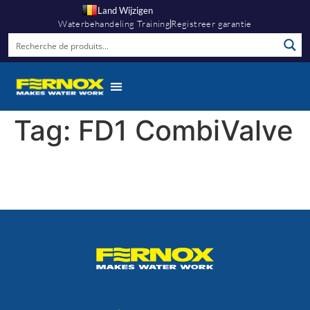
Land Wijzigen
Waterbehandeling Training
Registreer garantie
Tag:
FD1 CombiValve