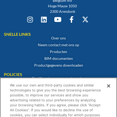
Belgium NV
Hoge Mauw 1050
2300 Arendonk
SNELLE LINKS
Over ons
Neem contact met ons op
Producten
BIM-documenten
Productgegevens downloaden
POLICIES
Certificaat van overeenstemming
Cookiebeleid
We use our own and third-party cookies and similar
technologies to give you the best browsing experience
Disclaimer
possible, to improve our services and show you
Privacybeleid
advertising related to your preferences by analyzing
your browsing habits. If you agree, please click “Accept
Algemene verkoopvoorwaarden
All Cookies”. If you would like to decline the use of
Garantieverklaring
cookies, you can select individually for which purposes