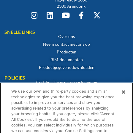
2300 Arendonk
SNELLE LINKS
Over ons
Neem contact met ons op
Producten
BIM-documenten
Productgegevens downloaden
POLICIES
Certificaat van overeenstemming
Cookiebeleid
We use our own and third-party cookies and similar
technologies to give you the best browsing experience
Disclaimer
possible, to improve our services and show you
Privacybeleid
advertising related to your preferences by analyzing
Algemene verkoopvoorwaarden
your browsing habits. If you agree, please click “Accept
All Cookies”. If you would like to decline the use of
Garantieverklaring
cookies, you can select individually for which purposes
we can use cookies via your Cookie Settings and to