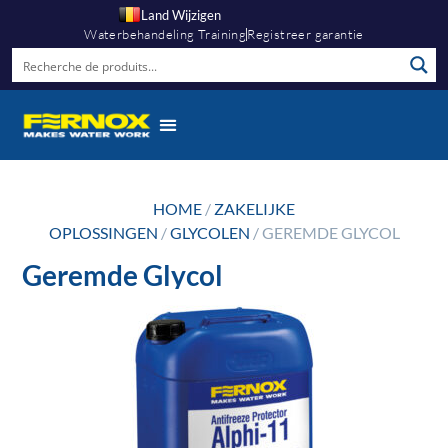
Land Wijzigen
Waterbehandeling Training
Registreer garantie
Kennis Hub
HOME
/
ZAKELIJKE
OPLOSSINGEN
/
GLYCOLEN
/ GEREMDE GLYCOL
Geremde Glycol