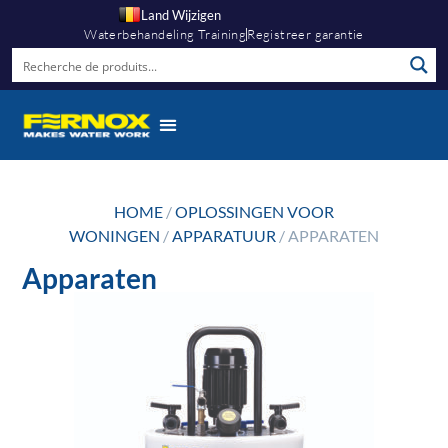
Land Wijzigen
Waterbehandeling Training
Registreer garantie
HOME
/
OPLOSSINGEN VOOR
WONINGEN
/
APPARATUUR
/ APPARATEN
Apparaten