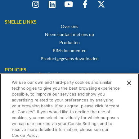
SNELLE LINKS
Over ons
Neem contact met ons op
Producten
BIM-documenten
Productgegevens downloaden
POLICIES
Certificaat van overeenstemming
Cookiebeleid
We use our own and third-party cookies and similar
technologies to give you the best browsing experience
Disclaimer
possible, to improve our services and show you
Privacybeleid
advertising related to your preferences by analyzing
your browsing habits. If you agree, please click “Accept
Algemene verkoopvoorwaarden
All Cookies”. If you would like to decline the use of
Garantieverklaring
cookies, you can select individually for which purposes
we can use cookies via your Cookie Settings and to
receive more detailed information, please see our
Cookie Policy.