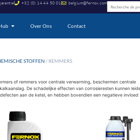
garantie
+32 (0) 14 44 50 01
belgium@fernox.com
 Hub
Over Ons
Contact
EMISCHE STOFFEN
/ REMMERS
ermers of remmers voor centrale verwarming, beschermen centrale
lkaanslag. De schadelijke effecten van corrosieresten kunnen leide
en defecten aan de ketel, en hebben bovendien een negatieve invloed