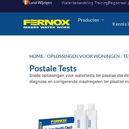
Land Wijzigen
Waterbehandeling Training
Registreer 
Producten
Kennis
HOME
/
OPLOSSINGEN VOOR WONINGEN
/
TE
Postale Tests
Snelle oplossingen voor watertests ter plaatse die 
diagnose en corrigerende maatregelen ter plaatse mog