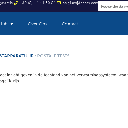
garantie
+32 (0) 14 44 50 01
belgium@fernox.com
 Hub
Over Ons
Contact
STAPPARATUUR
/ POSTALE TESTS
direct inzicht geven in de toestand van het verwarmingssysteem, waar
elijk zijn.