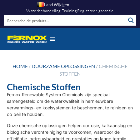
Land Wijzigen
Waterbehandeling Training
Registreer garantie
HOME
/
DUURZAME OPLOSSINGEN
/ CHEMISCHE
STOFFEN
Chemische Stoffen
Fernox Renewable System Chemicals zijn speciaal
samengesteld om de waterkwaliteit in hernieuwbare
verwarmings- en koelsystemen te beschermen, te reinigen en
op peil te houden.
Onze chemische oplossingen helpen corrosie, kalkaanslag en
biologische verontreiniging te voorkomen, waardoor de
efficiëntie, betrouwbaarheid en prestaties op lange termijn