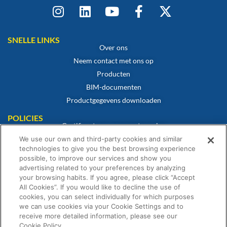
SNELLE LINKS
Over ons
Neem contact met ons op
Producten
BIM-documenten
Productgegevens downloaden
POLICIES
Certificaat van overeenstemming
Cookiebeleid
We use our own and third-party cookies and similar
technologies to give you the best browsing experience
Disclaimer
possible, to improve our services and show you
Privacybeleid
advertising related to your preferences by analyzing
your browsing habits. If you agree, please click “Accept
Algemene verkoopvoorwaarden
All Cookies”. If you would like to decline the use of
Garantieverklaring
cookies, you can select individually for which purposes
we can use cookies via your Cookie Settings and to
receive more detailed information, please see our
Cookie Policy.