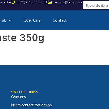
garantie
+32 (0) 14 44 50 01
belgium@fernox.com
 Hub
Over Ons
Contact
aste 350g
SNELLE LINKS
Over ons
Neem contact met ons op