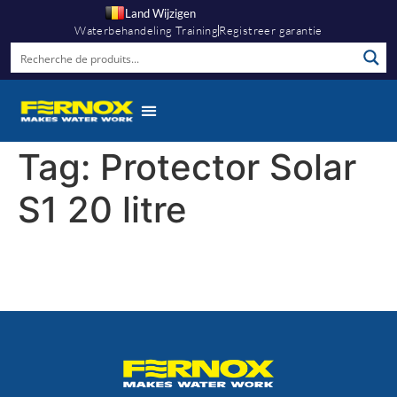
Land Wijzigen
Waterbehandeling Training
Registreer garantie
Kennis Hub
Tag:
Protector Solar
S1 20 litre