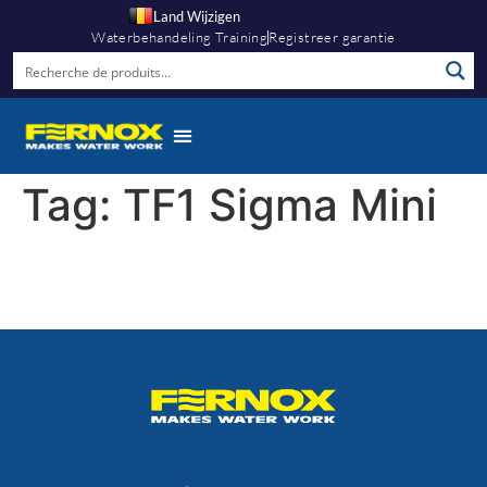
Land Wijzigen
Waterbehandeling Training
Registreer garantie
Kennis Hub
Tag:
TF1 Sigma Mini