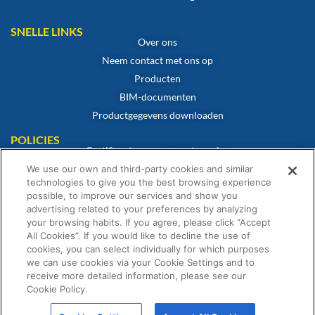
SNELLE LINKS
Over ons
Neem contact met ons op
Producten
BIM-documenten
Productgegevens downloaden
POLICIES
Certificaat van overeenstemming
Cookiebeleid
We use our own and third-party cookies and similar
technologies to give you the best browsing experience
Disclaimer
possible, to improve our services and show you
Privacybeleid
advertising related to your preferences by analyzing
your browsing habits. If you agree, please click “Accept
Algemene verkoopvoorwaarden
All Cookies”. If you would like to decline the use of
Garantieverklaring
cookies, you can select individually for which purposes
we can use cookies via your Cookie Settings and to
receive more detailed information, please see our
Cookie Policy.
© Fernox is een onderneming van Element Solutions Inc. 2026. Alle rechten