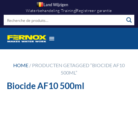
Land Wijzigen
Waterbehandeling Training
Registreer garantie
HOME
/ PRODUCTEN GETAGGED “BIOCIDE AF10
500ML”
Biocide AF10 500ml