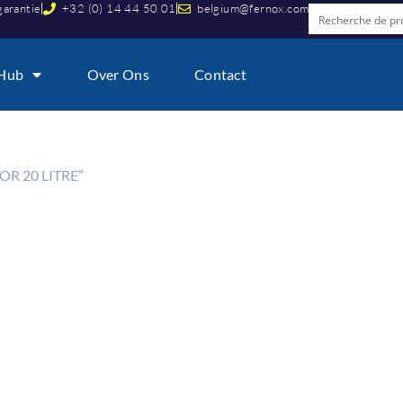
garantie
+32 (0) 14 44 50 01
belgium@fernox.com
 Hub
Over Ons
Contact
R 20 LITRE”