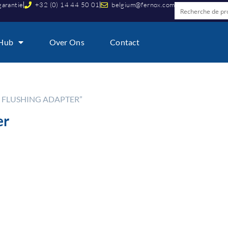
garantie
+32 (0) 14 44 50 01
belgium@fernox.com
 Hub
Over Ons
Contact
 FLUSHING ADAPTER”
er