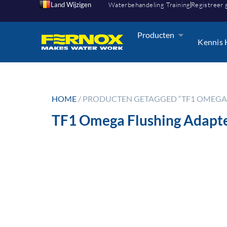
Land Wijzigen
Waterbehandeling Training
Registreer 
Producten
Kennis
HOME
/ PRODUCTEN GETAGGED “TF1 OMEGA
TF1 Omega Flushing Adapt