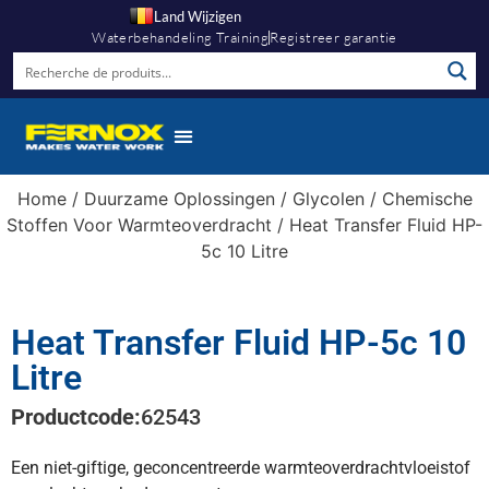
Land Wijzigen
Waterbehandeling Training
Registreer garantie
Home
/
Duurzame Oplossingen
/
Glycolen
/
Chemische
Stoffen Voor Warmteoverdracht
/ Heat Transfer Fluid HP-
5c 10 Litre
Heat Transfer Fluid HP-5c 10
Litre
Productcode:
62543
Een niet-giftige, geconcentreerde warmteoverdrachtvloeistof