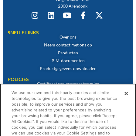
2300 Arendonk
SNELLE LINKS
Over ons
Neem contact met ons op
Producten
BIM-documenten
Productgegevens downloaden
POLICIES
Certificaat van overeenstemming
Cookiebeleid
We use our own and third-party cookies and similar
technologies to give you the best browsing experience
Disclaimer
possible, to improve our services and show you
Privacybeleid
advertising related to your preferences by analyzing
Algemene verkoopvoorwaarden
your browsing habits. If you agree, please click “Accept
All Cookies”. If you would like to decline the use of
Garantieverklaring
cookies, you can select individually for which purposes
we can use cookies via your Cookie Settings and to