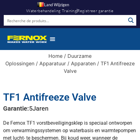
Land Wijzigen
Waterbehandeling Training
Registreer garantie
Kennis Hub
Home
/
Duurzame
Oplossingen
/
Apparatuur
/
Apparaten
/ TF1 Antifreeze
Valve
TF1 Antifreeze Valve
Garantie:
5
Jaren
De Fernox TF1 vorstbeveiligingsklep is speciaal ontworpen
om verwarmingssystemen op waterbasis en warmtepompen
met lucht- te beschermen. Bij koud weer, wanneer de