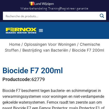
Land Wijzigen
Waterbehandeling Training
Registreer garantie
Home
/
Oplossingen Voor Woningen
/
Chemische
Stoffen
/
Bestrijding van Bacteriën
/ Biocide F7 200ml
Biocide F7 200ml
Productcode:
62779
Biocide F7 beschermt tegen bacterie- en schimmelgroei in
verwarmingssystemen voor woningen en niet-verdampende
gekoelde watersystemen. Fernox raadt ten zeerste aan om
naast Biocide F7 een Fernox Protector, zoals Protector F1 of