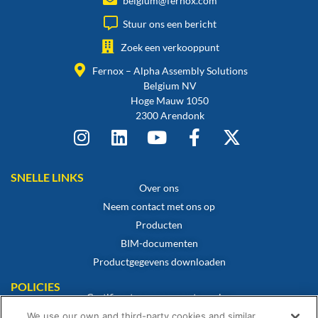
belgium@fernox.com
Stuur ons een bericht
Zoek een verkooppunt
Fernox – Alpha Assembly Solutions
Belgium NV
Hoge Mauw 1050
2300 Arendonk
SNELLE LINKS
Over ons
Neem contact met ons op
Producten
BIM-documenten
Productgegevens downloaden
POLICIES
Certificaat van overeenstemming
Cookiebeleid
We use our own and third-party cookies and similar